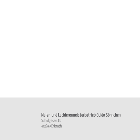
Maler- und Lackierermeisterbetrieb Guido Söhnchen
Schulgasse 1b
40699 Erkrath