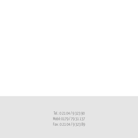
Tel. : 0 21 04 / 9 323 90
Mobil: 0179 / 79 31 137
Fax : 0 21 04 / 9 323 89